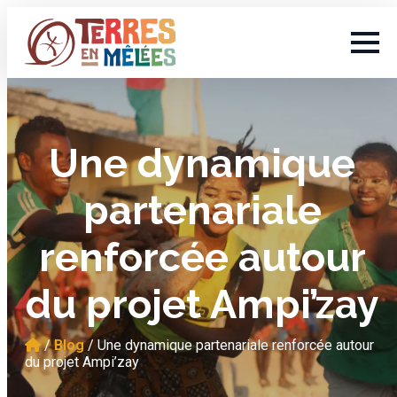
Une dynamique
partenariale
renforcée autour
du projet Ampi’zay
/
Blog
/
Une dynamique partenariale renforcée autour
du projet Ampi’zay