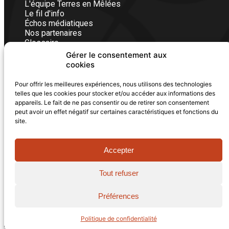
L'équipe Terres en Mêlées
Le fil d'info
Échos médiatiques
Nos partenaires
Glossaire
Gérer le consentement aux
cookies
Nous contacter
Vous êtes un particulier, une entreprise ou une
Pour offrir les meilleures expériences, nous utilisons des technologies
telles que les cookies pour stocker et/ou accéder aux informations des
institution, écrivez-nous, nos équipes vous
appareils. Le fait de ne pas consentir ou de retirer son consentement
répondrons avec plaisir dans les plus brefs délais.
peut avoir un effet négatif sur certaines caractéristiques et fonctions du
FORMULAIRE DE CONTACT
site.
Accepter
Tout refuser
© 2011-2026 - Terres en Mêlées - Tous droits réservés
|
Mentions légales
|
Politique de confidentialité
|
Plan du
Préférences
site
Réalisé avec iLucid (
La Luciole digitale
)
Politique de confidentialité