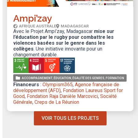
Ampi’zay
AFRIQUE AUSTRALE
MADAGASCAR
Avec le Projet Ampi’zay, Madagascar
mise sur
l’éducation par le rugby pour combattre les
violences basées sur le genre dans les
collèges
. Une initiative innovante pour un
changement durable.
ACCOMPAGNEMENT
ÉDUCATION
ÉGALITÉ DES GENRES
FORMATION
Financeurs
:
Olympism365
,
Agence française de
développement (AFD)
,
Fondation Laureus Sport for
Good
,
Fondation Raja Danièle Marcovici
,
Société
Générale
,
Creps de La Réunion
VOIR TOUS LES PROJETS