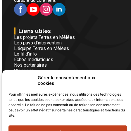
durable du continent.
Liens utiles
Les projets Terres en Mêlées
Les pays d'intervention
L'équipe Terres en Mêlées
Le fil d'info
Échos médiatiques
Nos partenaires
Glossaire
Gérer le consentement aux
cookies
Nous contacter
Pour offrir les meilleures expériences, nous utilisons des technologies
Vous êtes un particulier, une entreprise ou une
telles que les cookies pour stocker et/ou accéder aux informations des
institution, écrivez-nous, nos équipes vous
appareils. Le fait de ne pas consentir ou de retirer son consentement
répondrons avec plaisir dans les plus brefs délais.
peut avoir un effet négatif sur certaines caractéristiques et fonctions du
FORMULAIRE DE CONTACT
site.