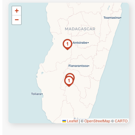
+
−
Leaflet
|
©
OpenStreetMap
©
CARTO