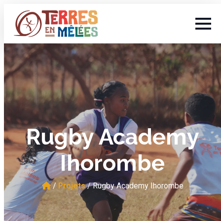
Rugby Academy
Ihorombe
/
Projets
/
Rugby Academy Ihorombe