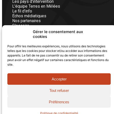
Les pays d'intervention
L'équipe Terres en Mêlées
Le fil d'info
Échos médiatiques
Nos partenaires
Glossaire
Gérer le consentement aux
cookies
Nous contacter
Pour offrir les meilleures expériences, nous utilisons des technologies
Vous êtes un particulier, une entreprise ou une
telles que les cookies pour stocker et/ou accéder aux informations des
institution, écrivez-nous, nos équipes vous
appareils. Le fait de ne pas consentir ou de retirer son consentement
répondrons avec plaisir dans les plus brefs délais.
peut avoir un effet négatif sur certaines caractéristiques et fonctions du
FORMULAIRE DE CONTACT
site.
Accepter
Tout refuser
© 2011-2026 - Terres en Mêlées - Tous droits réservés
|
Mentions légales
|
Politique de confidentialité
|
Plan du
Préférences
site
Réalisé avec iLucid (
La Luciole digitale
)
Politique de confidentialité