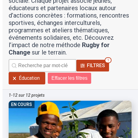
sociale. Chaque projet associe jeunes,
éducateurs et partenaires locaux autour
d’actions concrètes : formations, rencontres
sportives, échanges interculturels,
programmes et ateliers thématiques,
événements solidaires, etc. Découvrez
l’impact de notre méthode
Rugby for
Change
sur le terrain.
1
Rechercher
TEM
FILTRES
-
Tags
Projets
Éducation
Effacer les filtres
des
-
filtres
Recherche
1-12 sur 12 projets
de
tri
EN COURS