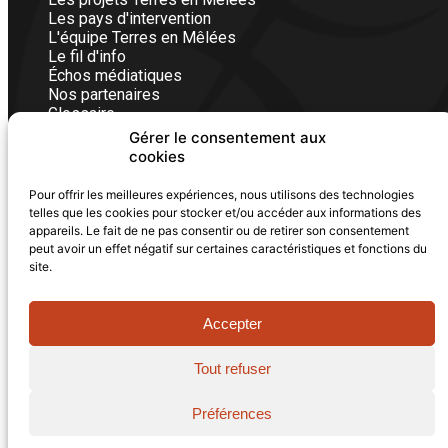
Les pays d'intervention
L'équipe Terres en Mêlées
Le fil d'info
Échos médiatiques
Nos partenaires
Glossaire
Gérer le consentement aux
cookies
Nous contacter
Pour offrir les meilleures expériences, nous utilisons des technologies
Vous êtes un particulier, une entreprise ou une
telles que les cookies pour stocker et/ou accéder aux informations des
institution, écrivez-nous, nos équipes vous
appareils. Le fait de ne pas consentir ou de retirer son consentement
répondrons avec plaisir dans les plus brefs délais.
peut avoir un effet négatif sur certaines caractéristiques et fonctions du
FORMULAIRE DE CONTACT
site.
Accepter
Tout refuser
© 2011-2026 - Terres en Mêlées - Tous droits réservés
|
Mentions légales
|
Politique de confidentialité
|
Plan du
Préférences
site
VOIR LA CARTE
Réalisé avec iLucid (
La Luciole digitale
)