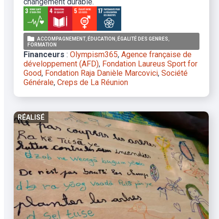
changement durable.
ACCOMPAGNEMENT
ÉDUCATION
ÉGALITÉ DES GENRES
FORMATION
Financeurs
:
Olympism365
,
Agence française de
développement (AFD)
,
Fondation Laureus Sport for
Good
,
Fondation Raja Danièle Marcovici
,
Société
Générale
,
Creps de La Réunion
RÉALISÉ