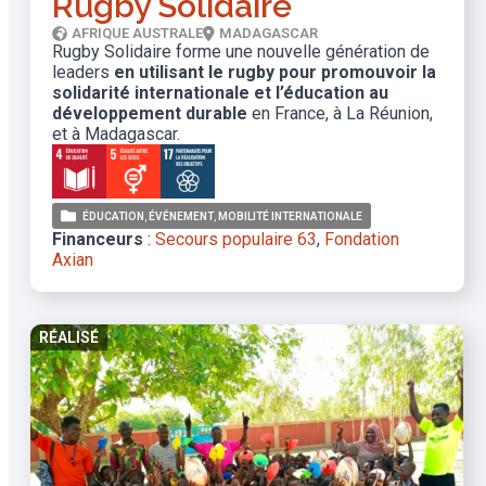
Rugby Solidaire
AFRIQUE AUSTRALE
MADAGASCAR
Rugby Solidaire forme une nouvelle génération de
leaders
en utilisant le rugby pour promouvoir la
solidarité internationale et l’éducation au
développement durable
en France, à La Réunion,
et à Madagascar.
ÉDUCATION
ÉVÉNEMENT
MOBILITÉ INTERNATIONALE
Financeurs
:
Secours populaire 63
,
Fondation
Axian
RÉALISÉ