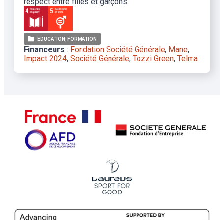
respect entre filles et garçons.
ÉDUCATION
FORMATION
Financeurs
:
Fondation Société Générale
,
Mane
,
Impact 2024
,
Société Générale
,
Tozzi Green
,
Telma
TEM
+
-
Rechercher quand je déplace la carte
−
Projets
-
Map